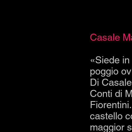
Casale Ma
«Siede in 
poggio ov'
Di Casale
Conti di 
Fiorentini.
castello c
maggior s