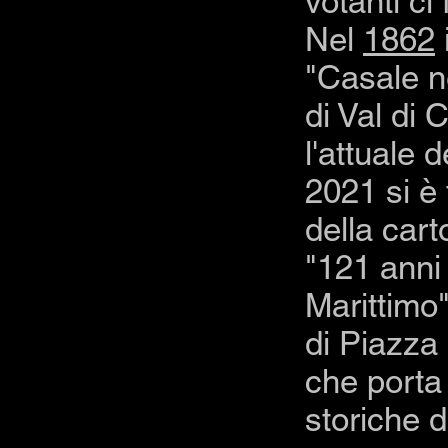
votanti ci
Nel
1862
"Casale n
di Val di 
l'attuale
2021 si è
della carto
"121 anni
Marittimo
di Piazza 
che porta 
storiche d