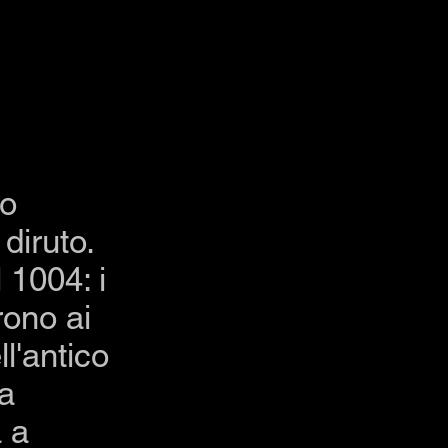
to
diruto.
 1004: i
rono ai
ll'antico
la
a a