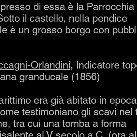
 presso di essa è la Parrocchia
otto il castello, nella pendice
le è un grosso borgo con pubbl
uccagni-Orlandini
, Indicatore to
cana granducale (1856)
rittimo era già abitato in epoca
ome testimoniano gli scavi nel t
e, tra cui una tomba a forma
isalente al
V secolo a.C.
(ora a