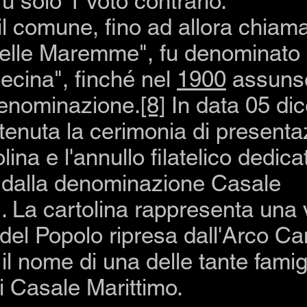
 fu solo 1 voto contrario.
il comune, fino ad allora chiam
elle Maremme", fu denominato
Cecina", finché nel
1900
assuns
 denominazione.
[8]
In data 05 di
 tenuta la cerimonia di presenta
lina e l'annullo filatelico dedicat
 dalla denominazione Casale
". La cartolina rappresenta una
del Popolo ripresa dall'Arco Can
il nome di una delle tante famig
i Casale Marittimo.