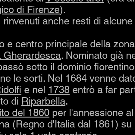
ico di Firenze
).
 rinvenuti anche resti di alcune 
o e centro principale della zona 
a Gherardesca
. Nominato già n
assò sotto il dominio fiorentino
e le sorti. Nel 1684 venne dato
idolfi
e nel
1738
entrò a far par
to di
Riparbella
.
ito del 1860
per l'annessione a
na (Regno d'Italia dal 1861) su