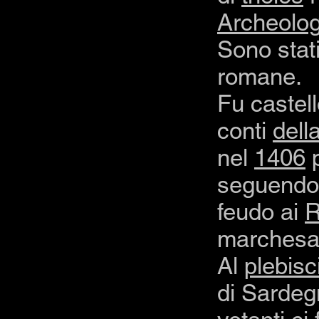
Archeolog
Sono stati
romane.
Fu castell
conti
dell
nel
1406
p
seguendon
feudo ai
R
marchesa
Al
plebisc
di Sardeg