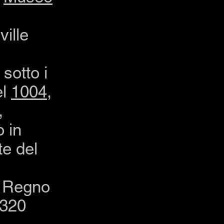
ville
sotto i
el
1004
,
,
 in
te del
l Regno
 320