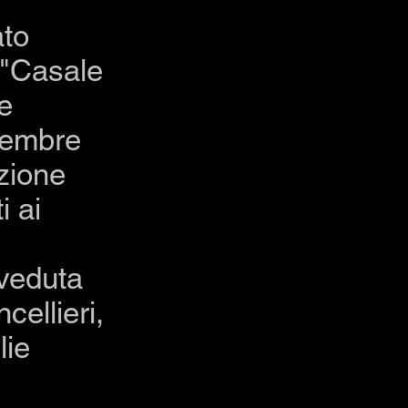
ato
 "Casale
e
cembre
zione
i ai
 veduta
cellieri,
lie