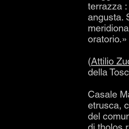
terrazza :
angusta. S
meridiona
oratorio.»
(
Attilio Z
della Tos
Casale Ma
etrusca, c
del comun
di
tholos
r