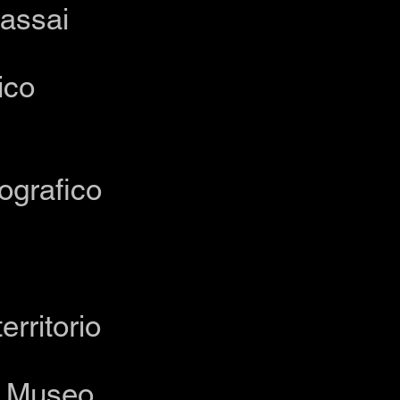
 assai
ico
pografico
erritorio
l
Museo